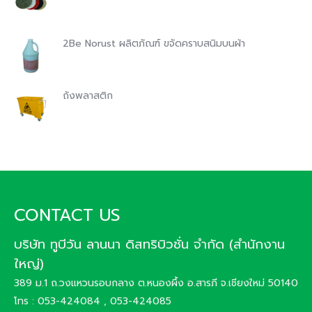
2Be Norust ผลิตภัณฑ์ ขจัดคราบสนิมบนผ้า
ถังพลาสติก
CONTACT US
บริษัท ทูบีวัน ลานนา ดิสทริบิวชั่น จำกัด (สำนักงาน
ใหญ่)
389 ม.1 ถ.วงแหวนรอบกลาง ต.หนองผึ้ง อ.สารภี จ.เชียงใหม่ 50140
โทร : 053-424084 , 053-424085