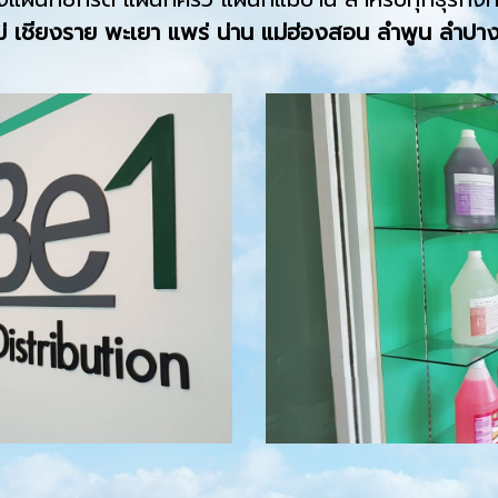
ม่ เชียงราย พะเยา แพร่ น่าน แม่ฮ่องสอน ลำพูน ลำปาง